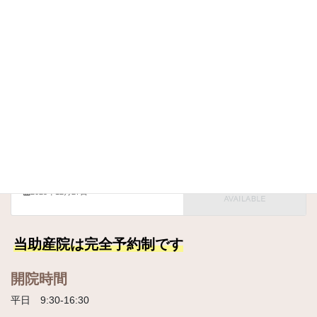
板橋区のおいしいお店や好きな食べ物などぜひ教えていただけた
らと思います！
食べること、大好きです！
くじら助産院
カテゴリー
くじら助産院
次の記事
出会いに感謝です。
2025年12月27日
当助産院は完全予約制です
開院時間
平日 9:30-16:30